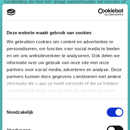
handleiding als hoe het graag vastgehouden wil worden of
hoe anders aangesproken. Soms kan één sessie al veel
effect hebben.
Bij medische signalen of complexe zorgvraag verwijs ik altijd
Deze website maakt gebruik van cookies
door artsen en VTO-team. Ik ken mijn mogelijkheden en
babyfluisteren is zeker geen wondermiddel.
We gebruiken cookies om content en advertenties te
personaliseren, om functies voor social media te bieden
VERWIJZING
en om ons websiteverkeer te analyseren. Ook delen we
informatie over uw gebruik van onze site met onze
Mijn hulp kan particulier ingezet worden maar ook vanuit de
partners voor social media, adverteren en analyse. Deze
huisarts, baby-poli, consultatiebureau of VTO-teams
partners kunnen deze gegevens combineren met andere
geïnitieerd worden. Helaas vergoeden nog maar zeer
informatie die u aan ze heeft verstrekt of die ze hebben
weinig verzekeringen deze vorm van behandeling.
verzameld op basis van uw gebruik van hun services.
Toestemmingsselectie
Terug naar overzicht
Noodzakelijk
Voorkeuren